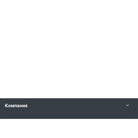
Компания
Прайс-лист
Будьте всегда в курсе