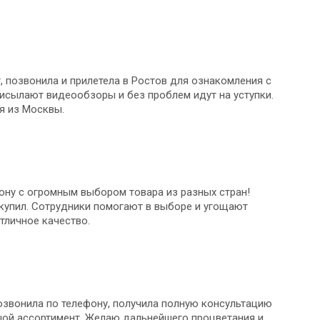
, позвонила и прилетела в Ростов для ознакомления с
исылают видеообзоры и без проблем идут на уступки.
я из Москвы.
Дону с огромным выбором товара из разных стран!
 купил. Сотрудники помогают в выборе и угощают
тличное качество.
озвонила по телефону, получила полную консультацию
ьшой ассортимент. Желаю дальнейшего процветания и