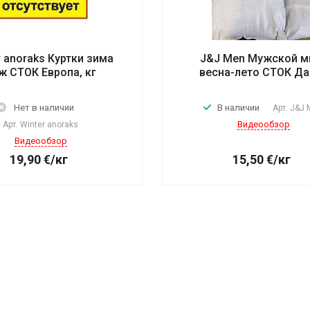
r anoraks Куртки зима
J&J Men Мужской м
ж СТОК Европа, кг
весна-лето СТОК Да
Нет в наличии
В наличии
Арт.
J&J 
Видеообзор
Арт.
Winter anoraks
Видеообзор
19,90
€
/кг
15,50
€
/кг