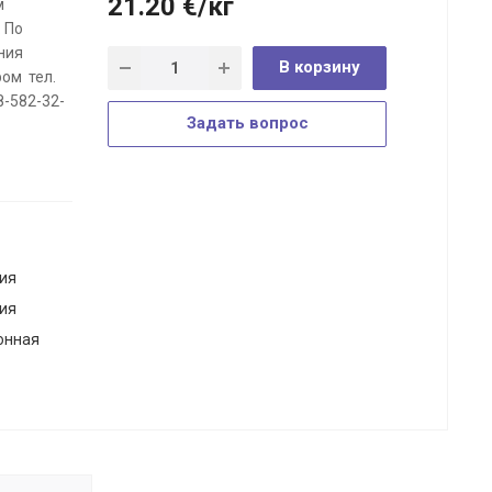
21.20
€
/кг
м
. По
ния
В корзину
ом тел.
8-582-32-
Задать вопрос
ия
ия
онная