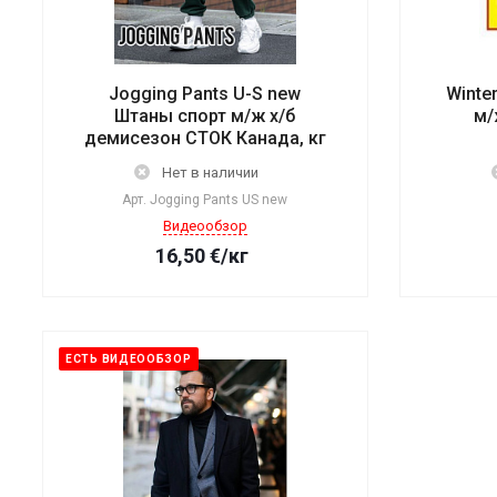
Jogging Pants U-S new
Winte
Штаны спорт м/ж х/б
м/
демисезон СТОК Канада, кг
Нет в наличии
Арт.
Jogging Pants US new
Видеообзор
16,50
€
/кг
ЕСТЬ ВИДЕООБЗОР