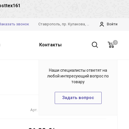
osttex161
Заказать звонок
Ставрополь, пр. Кулакова, 28б
Войти
0
и
Контакты
Наши специалисты ответят на
любой интересующий вопрос по
товару
Задать вопрос
Арт.
Lidl pijams