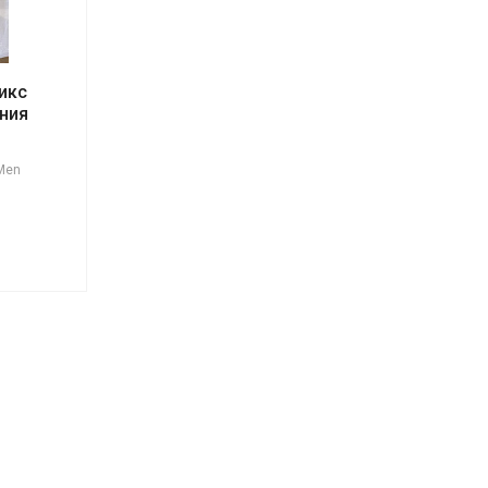
икс
ния
Men