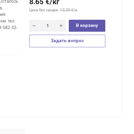
8.65
€
/кг
 Осталось
а,
13,30 €/к
Цена без скидки:
ния
ом тел.
В корзину
8-582-32-
Задать вопрос