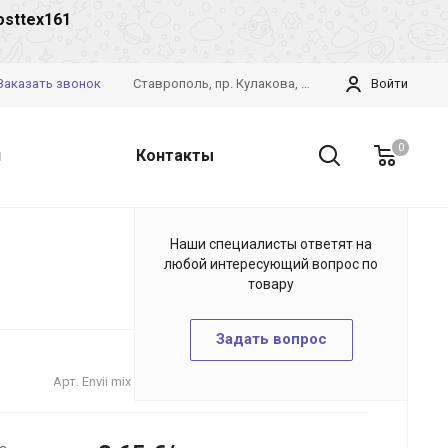
osttex161
Заказать звонок
Ставрополь, пр. Кулакова, 28б
Войти
0
и
Контакты
Наши специалисты ответят на
любой интересующий вопрос по
товару
Задать вопрос
Арт.
Envii mix a/w