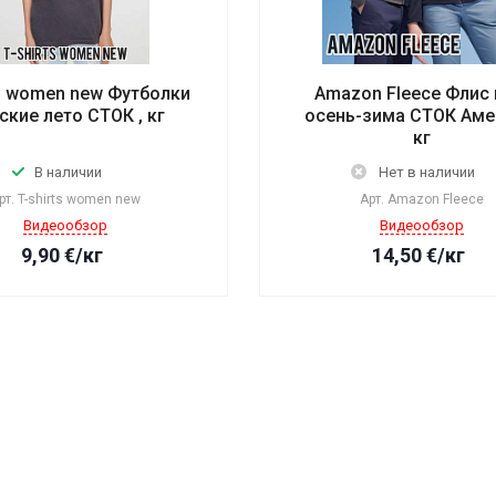
ts women new Футболки
Amazon Fleece Флис
ские лето СТОК , кг
осень-зима СТОК Аме
кг
В наличии
Нет в наличии
рт.
T-shirts women new
Арт.
Amazon Fleece
Видеообзор
Видеообзор
9,90
€
/кг
14,50
€
/кг