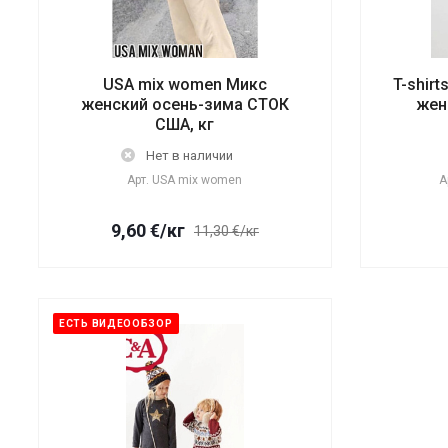
USA mix women Микс
T-shir
женский осень-зима СТОК
жен
США, кг
Нет в наличии
Арт.
USA mix women
А
9,60
€
/кг
11,30 €/кг
ЕСТЬ ВИДЕООБЗОР