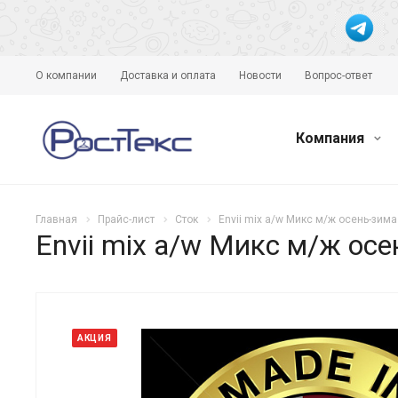
О компании
Доставка и оплата
Новости
Вопрос-ответ
Компания
Главная
Прайс-лист
Сток
Envii mix a/w Микс м/ж осень-зима
Envii mix a/w Микс м/ж ос
АКЦИЯ