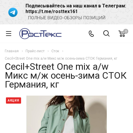
Подписывайтесь на наш канал в Телеграм:
https://t.me/rosttex161
ПОЛНЫЕ ВИДЕО-ОБЗОРЫ ПОЗИЦИЙ
0
Главная
Прайс-лист
Сток
Cecil+Street One mix a/w Микс м/ж осень-зима СТОК Германия, кг
Cecil+Street One mix a/w
Микс м/ж осень-зима СТОК
Германия, кг
АКЦИЯ