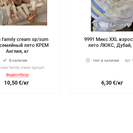
 family cream sp/sum
9991 Микс XXL взро
семейный лето КРЕМ
лето ЛЮКС, Дубай, 
Англия, кг
В наличии
Нет в наличии
Арт.
rown family cream sp/sum
Видеообзор
10,50
€
/кг
6,30
€
/кг