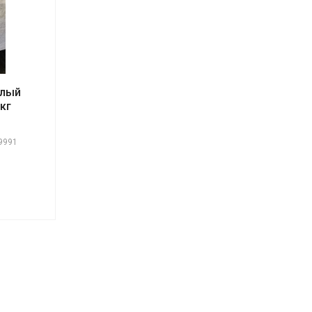
слый
кг
9991