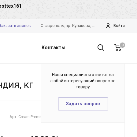
osttex161
Заказать звонок
Ставрополь, пр. Кулакова, 28б
Войти
0
и
Контакты
Наши специалисты ответят на
любой интересующий вопрос по
дия, кг
товару
Задать вопрос
Арт.
Cream Premium summer