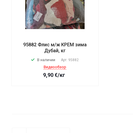
95882 Флис м/ж КРЕМ зима
Дубай, кг
В наличии
Арт.
95882
Видеообзор
9,90
€
/кг