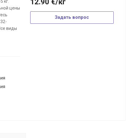
12.90
€
/кг
5 кг.
ьной цены
тесь
Задать вопрос
-32-
(Все виды
дия
дия