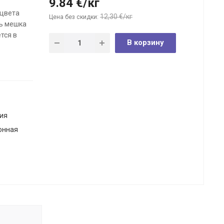
9.84
€
/кг
 цвета
12,30 €/кг
Цена без скидки:
ть мешка
тся в
В корзину
ия
онная