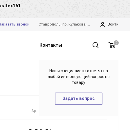
osttex161
Заказать звонок
Ставрополь, пр. Кулакова, 28б
Войти
0
и
Контакты
Наши специалисты ответят на
любой интересующий вопрос по
товару
Задать вопрос
Арт.
88411