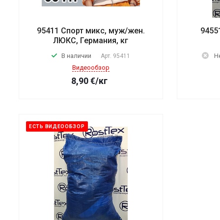
95411 Спорт микс, муж/жен.
9455
ЛЮКС, Германия, кг
В наличии
Н
Арт.
95411
Видеообзор
8,90
€
/кг
ЕСТЬ ВИДЕООБЗОР