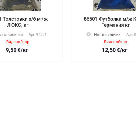
1 Толстовки х/б м+ж
86501 Футболки м/ж 
ЛЮКС, кг
Германия кг
ет в наличии
Нет в наличии
Арт.
94551
Арт.
Видеообзор
Видеообзор
9,50
€
/кг
12,50
€
/кг