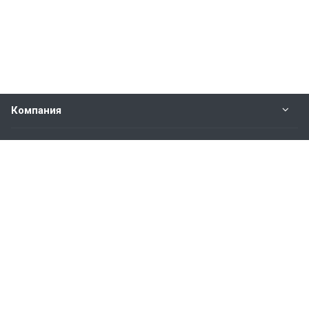
Компания
Прайс-лист
Будьте всегда в курсе
Оставайтесь на связи