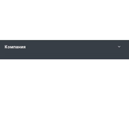
Компания
Прайс-лист
Будьте всегда в курсе
Оставайтесь на связи